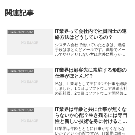
関連記事
IT業界って会社内で社員同士の連
IT業界に関するQ&A
絡方法はどうしているの？
システム会社で働いていたときは、連絡
手段はほとんどメールです。職場でメー
ルでやりとりしない方は意外に思うかも
しれませんが、口頭で言ったあとわざわ
ざメールで再度連絡したりもします。社
員同士の連絡内容は記録に残すとにかく
IT業界は顧客先に常駐する形態の
IT業界に関するQ&A
記録を残す、共有するとい...
仕事がほとんど？
私は、IT業界として主に3つの仕事を経験
しました。1つ目はソフトウェア派遣会社
の正社員、2つ目はソフトウェア開発兼ネ
ットショップ運営会社の正社員、3つ目は
サイト運営の個人事業主(←今ココ)です。
「IT業界は顧客先に常駐する形態の仕事
IT業界は年齢と共に仕事が無くな
IT業界に関するQ&A
がほとん...
らないか心配？生き残るには専門
性と新しい技術を身に付けるこ
と！
IT業界は年齢とともに仕事がなくならな
いか？という心配ですが、IT業界に限っ