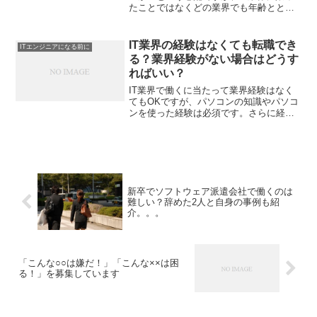
たことではなくどの業界でも年齢ととも
に仕事はなくなると思います。1つ目の会
社でそう感じたことがあります。取引先
(大企業の関連会社)の方と食事をする機会
IT業界の経験はなくても転職でき
ITエンジニアになる前に
があったのです...
る？業界経験がない場合はどうす
ればいい？
IT業界で働くに当たって業界経験はなく
てもOKですが、パソコンの知識やパソコ
ンを使った経験は必須です。さらに経験
がなくてもOKという理由はわからないこ
とがあれば自分で調べられるかどうか？
ということが前提です。わからないこと
は自分で調べるイン...
新卒でソフトウェア派遣会社で働くのは
難しい？辞めた2人と自身の事例も紹
介。。。
「こんな○○は嫌だ！」「こんな××は困
る！」を募集しています