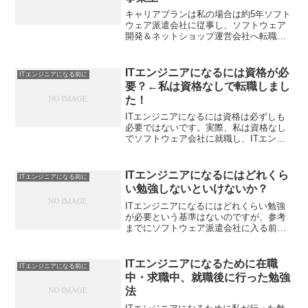
キャリアプランは私の場合は約5年ソフト
ウェア派遣会社に従事し、ソフトウェア
開発＆ネットショップ運営会社へ転職し
ました。中には、独立して同じように派
遣会社を作った人もいますし、ある会社
でシステム部門を立ち上げるということ
ITエンジニアになるには資格が必
ITエンジニアになる前に
で責任者として転職した...
要？←私は資格なしで転職しまし
た！
ITエンジニアになるには資格は必ずしも
必要ではないです。実際、私は資格なし
でソフトウェア会社に就職し、ITエンジ
ニアになれました。資格というより、就
職前は資格を取得した過程や取得してい
る過程のほうが大事かなと思います。IT
ITエンジニアになるにはどれくら
ITエンジニアになる前に
エンジニアの資格に...
い勉強しないといけないか？
ITエンジニアになるにはどれくらい勉強
が必要という基準はないのですが、参考
までにソフトウェア派遣会社に入る前に
職業訓練校でIT全般のことを学んだのは4
ヶ月くらいです。全期間は6ヶ月なのです
が、ITに関係ない授業もあったので、実
ITエンジニアになるために在職
ITエンジニアになる前に
質4ヶ月くらい...
中・求職中、就職後に行った勉強
法