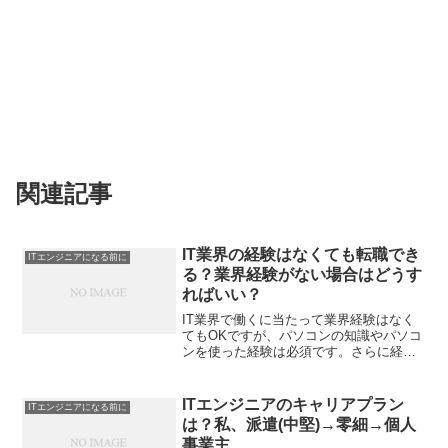
関連記事
IT業界の経験はなくても転職でき
ITエンジニアになる前に
る？業界経験がない場合はどうす
ればいい？
IT業界で働くに当たって業界経験はなく
てもOKですが、パソコンの知識やパソコ
ンを使った経験は必須です。さらに経験
がなくてもOKという理由はわからないこ
とがあれば自分で調べられるかどうか？
ということが前提です。わからないこと
ITエンジニアのキャリアプラン
ITエンジニアになる前に
は自分で調べるイン...
は？私、派遣(中堅)→零細→個人
事業主