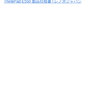
ThinkPad E550 製品仕様書 | レノボジャパン