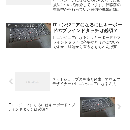
ITエンジニアになるために私が行った勉
強法について紹介しています。転職前の
在職中から行っていた勉強や職業訓練校
で学んだこと、就職してから行った勉強
法についてまとめています。勉強法を振
り返ることで、訪問者の方に無駄な勉強
ITエンジニアになるにはキーボー
ITエンジニアになる前に
をしなくていいように情...
ドのブラインドタッチは必須？
ITエンジニアになるにはキーボードのブ
ラインドタッチは必要かどうかについて
ですが、結論から言うともちろん必要で
す。しかし、完全にマスターしないとい
けないか？めちゃくちゃ速くタイピング
できないといけないのか？というとそう
でもありません。実際に...
ネットショップの事務を経由してウェブ
デザイナーやITエンジニアになる方法
ITエンジニアになるにはキーボードのブ
ラインドタッチは必須？