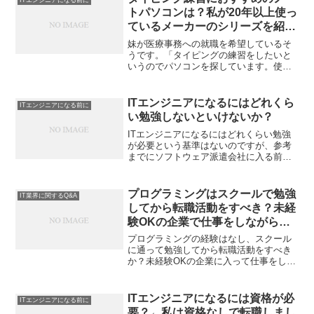
ITエンジニアになる前に
トパソコンは？私が20年以上使っ
ているメーカーのシリーズを紹
介！
妹が医療事務への就職を希望しているそ
うです。「タイピングの練習をしたいと
いうのでパソコンを探しています。使っ
てないパソコンはありませんか？」と母
親からメールがありました。ゆくゆくは
購入するようです。我が家には7台パソコ
ITエンジニアになるにはどれくら
ITエンジニアになる前に
ンがあるんですが、余っ...
い勉強しないといけないか？
ITエンジニアになるにはどれくらい勉強
が必要という基準はないのですが、参考
までにソフトウェア派遣会社に入る前に
職業訓練校でIT全般のことを学んだのは4
ヶ月くらいです。全期間は6ヶ月なのです
が、ITに関係ない授業もあったので、実
プログラミングはスクールで勉強
IT業界に関するQ&A
質4ヶ月くらい...
してから転職活動をすべき？未経
験OKの企業で仕事をしながらで
もOK？
プログラミングの経験はなし、スクール
に通って勉強してから転職活動をすべき
か？未経験OKの企業に入って仕事をしな
がら勉強した方がいいか？という悩みに
ついて答えています。プログラミングス
クールではなく独学で再スタート私の場
ITエンジニアになるには資格が必
ITエンジニアになる前に
合は、大学でC言語を一...
要？←私は資格なしで転職しまし