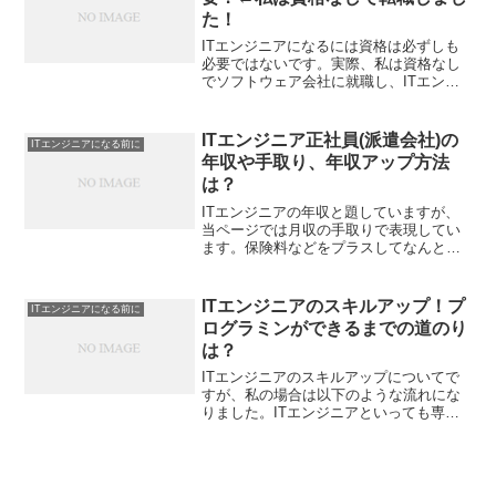
た！
ITエンジニアになるには資格は必ずしも
必要ではないです。実際、私は資格なし
でソフトウェア会社に就職し、ITエンジ
ニアになれました。資格というより、就
職前は資格を取得した過程や取得してい
る過程のほうが大事かなと思います。IT
ITエンジニア正社員(派遣会社)の
ITエンジニアになる前に
エンジニアの資格に...
年収や手取り、年収アップ方法
は？
ITエンジニアの年収と題していますが、
当ページでは月収の手取りで表現してい
ます。保険料などをプラスしてなんとな
く年収を計算していただければと思いま
す。ソフトウェア派遣会社で私の手取り
は？ITエンジニアの年収ですがソフトウ
ITエンジニアのスキルアップ！プ
ITエンジニアになる前に
ェア派遣会社で正社員...
ログラミンができるまでの道のり
は？
ITエンジニアのスキルアップについてで
すが、私の場合は以下のような流れにな
りました。ITエンジニアといっても専門
分野が多岐にわたるので以下は私の経験
であり一例です。Windowsの操作が行え
るOSとはいわゆるパソコンのことです。
ほとんどの会...