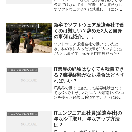
必要ではないです。実際、私は資格なし
でソフトウェア会社に就職し、ITエンジ
ニアになれました。資格というより、就
職前は資格を取得した過程や取得してい
る過程のほうが大事かなと思います。IT
新卒でソフトウェア派遣会社で働
ITエンジニアになる前に
エンジニアの資格に...
くのは難しい？辞めた2人と自身
の事例も紹介。。。
ソフトウェア派遣会社で働いていたと
き、私の後に入った後輩が2人いました。
2人とも新卒で、確か専門学校だったと思
います。ソフトウェア派遣会社を辞めた
新卒の二人1人は派遣先から使えないと言
われ帰社(同時に派遣元はクビ)、もう1人
IT業界の経験はなくても転職でき
ITエンジニアになる前に
は入社3ヶ月くら...
る？業界経験がない場合はどうす
ればいい？
IT業界で働くに当たって業界経験はなく
てもOKですが、パソコンの知識やパソコ
ンを使った経験は必須です。さらに経験
がなくてもOKという理由はわからないこ
とがあれば自分で調べられるかどうか？
ということが前提です。わからないこと
ITエンジニア正社員(派遣会社)の
ITエンジニアになる前に
は自分で調べるイン...
年収や手取り、年収アップ方法
は？
ITエンジニアの年収と題していますが、