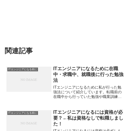
関連記事
ITエンジニアになるために在職
ITエンジニアになる前に
中・求職中、就職後に行った勉強
法
ITエンジニアになるために私が行った勉
強法について紹介しています。転職前の
在職中から行っていた勉強や職業訓練校
で学んだこと、就職してから行った勉強
法についてまとめています。勉強法を振
り返ることで、訪問者の方に無駄な勉強
ITエンジニアになるには資格が必
ITエンジニアになる前に
をしなくていいように情...
要？←私は資格なしで転職しまし
た！
ITエンジニアになるには資格は必ずしも