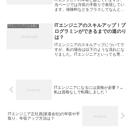
当ページでは月収の手取りで表現してい
ます。保険料などをプラスしてなんとな
く年収を計算していただければと思いま
す。ソフトウェア派遣会社で私の手取り
は？ITエンジニアの年収ですがソフトウ
ITエンジニアのスキルアップ！プ
ITエンジニアになる前に
ェア派遣会社で正社員...
ログラミンができるまでの道のり
は？
ITエンジニアのスキルアップについてで
すが、私の場合は以下のような流れにな
りました。ITエンジニアといっても専門
分野が多岐にわたるので以下は私の経験
であり一例です。Windowsの操作が行え
るOSとはいわゆるパソコンのことです。
ほとんどの会...
ITエンジニアになるには資格が必要？←
私は資格なしで転職しました！
ITエンジニア正社員(派遣会社)の年収や手
取り、年収アップ方法は？