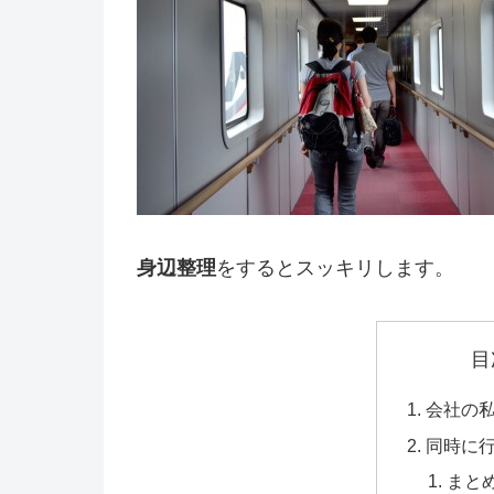
身辺整理
をするとスッキリします。
目
会社の
同時に
まと